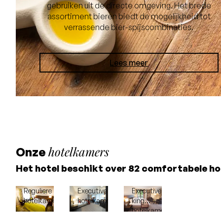
gebruiken uit de directe omgeving. Het brede
assortiment bieren biedt de mogelijkheid tot
verrassende bier-spijscombinaties.
Lees meer
hotelkamers
Onze
Het hotel beschikt over 82 comfortabele h
Reguliere
Executive
Executive
hotelkamer
hotelkamer
king
hotelkamer