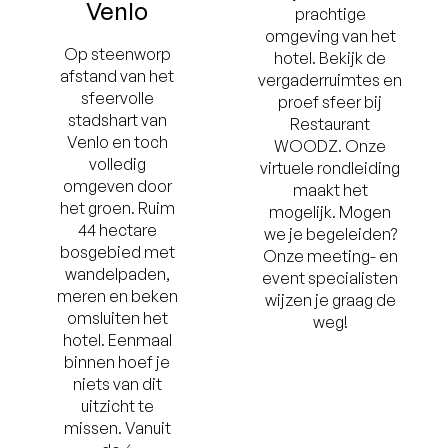
Venlo
prachtige
omgeving van het
Op steenworp
hotel. Bekijk de
afstand van het
vergaderruimtes en
sfeervolle
proef sfeer bij
stadshart van
Restaurant
Venlo en toch
WOODZ. Onze
volledig
virtuele rondleiding
omgeven door
maakt het
het groen. Ruim
mogelijk. Mogen
44 hectare
we je begeleiden?
bosgebied met
Onze meeting- en
wandelpaden,
event specialisten
meren en beken
wijzen je graag de
omsluiten het
weg!
hotel. Eenmaal
binnen hoef je
niets van dit
uitzicht te
missen. Vanuit