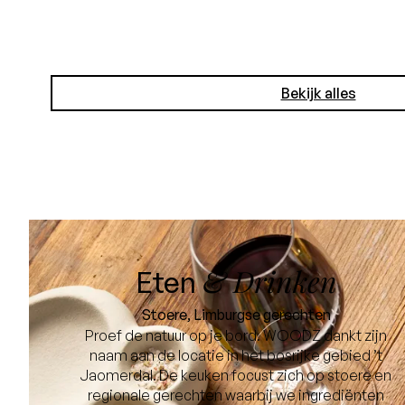
Bekijk alles
& Drinken
Eten
Stoere, Limburgse gerechten
Proef de natuur op je bord. WOODZ dankt zijn
naam aan de locatie in het bosrijke gebied ’t
Jaomerdal. De keuken focust zich op stoere en
regionale gerechten waarbij we ingrediënten