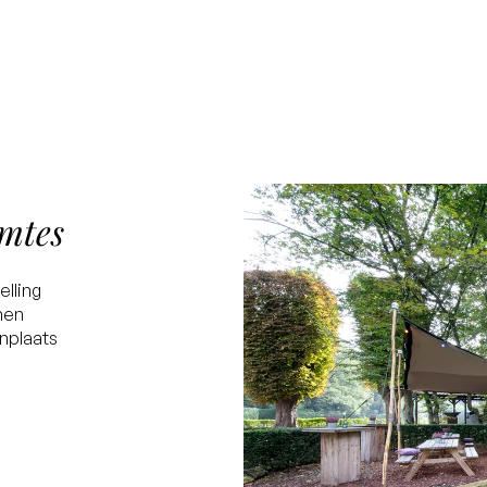
mtes
elling
nen
nplaats