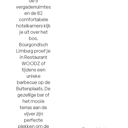
de 6
vergaderruimtes
en de 82
comfortabele
hotelkamers kijk
je uit over het
bos.
Bourgondisch
Limburg proef je
in Restaurant
WOODZ of
tijdens een
unieke
barbecue op de
Buitenplaats. De
gezellige bar of
het mooie
terras aan de
vijver zijn
perfecte
plekken om de