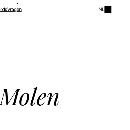
rds
Vragen
NL
 Molen