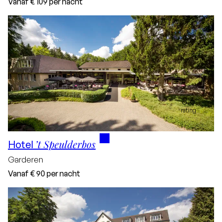
Vanaf
€ 109
per nacht
8.6
rating
’t Speulderbos
Hotel
Garderen
Vanaf
€ 90
per nacht