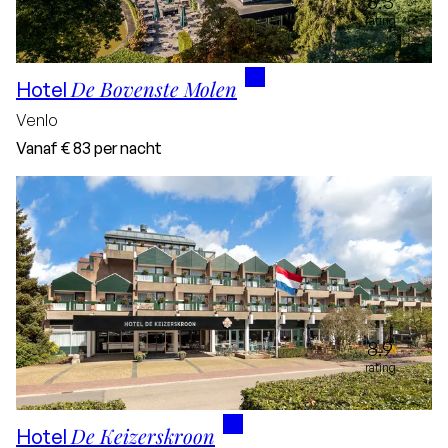
8.3
rating
De Bovenste Molen
Hotel
Venlo
Vanaf
€ 83
per nacht
8.9
rating
De Keizerskroon
Hotel