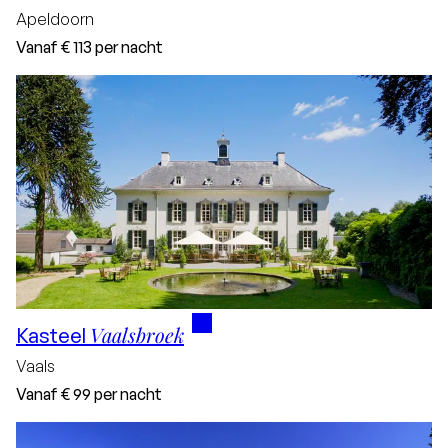
Apeldoorn
Vanaf
€ 113
per nacht
8.6
rating
Vaalsbroek
Kasteel
Vaals
Vanaf
€ 99
per nacht