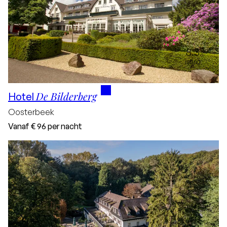
8.3
rating
De Bilderberg
Hotel
Oosterbeek
Vanaf
€ 96
per nacht