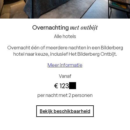
Laagste prijsgarantie
met ontbijt
Overnachting
Gratis annuleren tot 24
Alle hotels
uur voor aankomst
Overnacht één of meerdere nachten in een Bilderberg
Geen creditcard nodig, u
hotel naar keuze, inclusief Het Bilderberg Ontbijt.
betaalt in het hotel
Meer informatie
Vanaf
€ 123
i
per nacht met 2 personen
Bekijk beschikbaarheid