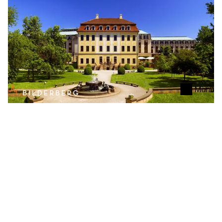
Menu
Dresden
Bellevue Hotel
Dresden
Vanaf
€ 94
per nacht
meer plezier
Meer tijd,
Een voordelig verblijf van drie of meer