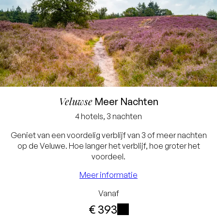
Laagste prijsgarantie
Veluwse
Meer Nachten
Gratis annuleren tot 24
4 hotels, 3 nachten
uur voor aankomst
Geniet van een voordelig verblijf van 3 of meer nachten
Geen creditcard nodig, u
op de Veluwe. Hoe langer het verblijf, hoe groter het
voordeel.
betaalt in het hotel
Bij een verblijf van 3
Meer informatie
nachten ontvangt u 10%
Vanaf
€ 393
korting