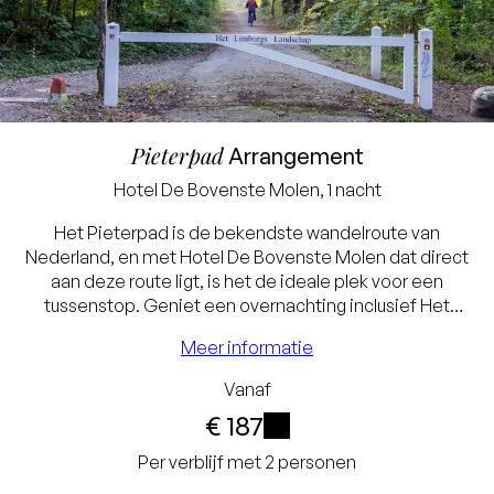
Pieterpad
Arrangement
Hotel
De Bovenste Molen
, 1 nacht
Laagste prijsgarantie
Het Pieterpad is de bekendste wandelroute van
Exclusief
Nederland, en met Hotel De Bovenste Molen dat direct
aan deze route ligt, is het de ideale plek voor een
toeristenbelasting
tussenstop. Geniet een overnachting inclusief Het
(€ 2,46) en service charge
Bilderberg Ontbijt en een heerlijk 2-gangendiner. Zin om
Meer informatie
Venlo te verkennen? Maak in de avond gebruik van een
(€ 3,75)
gratis fiets, indien beschikbaar!
Vanaf
Gratis annuleren tot 24
€ 187
uur voor aankomst
i
Per verblijf met 2 personen
Geen creditcard nodig,