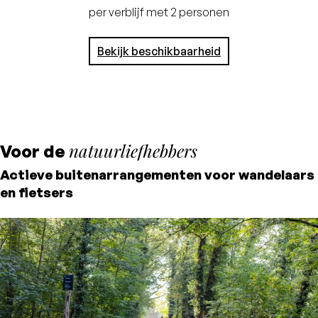
i
per verblijf met 2 personen
Bij een verblijf van 4
nachten of meer
Bekijk beschikbaarheid
ontvangt u 15% korting
natuurliefhebbers
Voor de
Actieve buitenarrangementen voor wandelaars
en fietsers