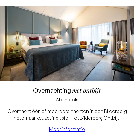
Laagste prijsgarantie
met ontbijt
Overnachting
Gratis annuleren tot 24
Alle hotels
uur voor aankomst
Overnacht één of meerdere nachten in een Bilderberg
Geen creditcard nodig, u
hotel naar keuze, inclusief Het Bilderberg Ontbijt.
betaalt in het hotel
Meer informatie