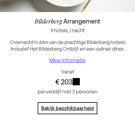
Bilderberg
Arrangement
Laagste prijsgarantie
11 hotels, 1 nacht
Gratis annuleren tot 24
Overnacht in één van de prachtige Bilderberg hotels!
uur voor aankomst
Inclusief Het Bilderberg Ontbijt en een culinair diner.
Geen creditcard nodig,
Meer informatie
je betaalt in het hotel
Vanaf
€ 203
i
per verblijf met 2 personen
Bekijk beschikbaarheid