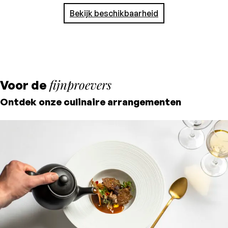
je betaalt in het hotel
Bekijk beschikbaarheid
fijnproevers
Voor de
Ontdek onze culinaire arrangementen