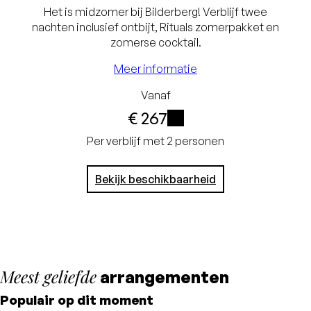
Laagste prijsgarantie
Het is midzomer bij Bilderberg! Verblijf twee
nachten inclusief ontbijt, Rituals zomerpakket en
Exclusief
zomerse cocktail.
toeristenbelasting en
Meer informatie
service charge
Vanaf
Gratis annuleren tot
€ 267
24 uur voor aankomst
i
Per verblijf met 2 personen
Geen creditcard
Bekijk beschikbaarheid
nodig, je betaalt in het
hotel
Meest geliefde
arrangementen
Populair op dit moment