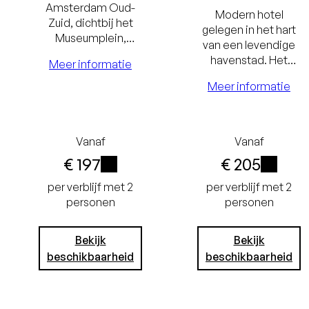
Amsterdam Oud-
Modern hotel
Zuid, dichtbij het
gelegen in het hart
Museumplein,
van een levendige
winkels en
havenstad. Het
Meer informatie
restaurants. Geniet
hotel ligt op
van de
Meer informatie
loopafstand van
comfortabele
Centraal Station
kamers.
Rotterdam, winkels
en het Museumpark.
Laagste
Vanaf
Vanaf
€ 197
€ 205
Laagste
prijsgaran
i
i
prijsgarantie
Gratis
per verblijf met 2
per verblijf met 2
personen
personen
Gratis
annuleren 
annuleren tot
24 uur vo
Bekijk
Bekijk
beschikbaarheid
beschikbaarheid
24 uur voor
aankoms
aankomst
Geen