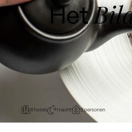
Bil
Het
Vo
11 hotels
1 nacht
2 personen