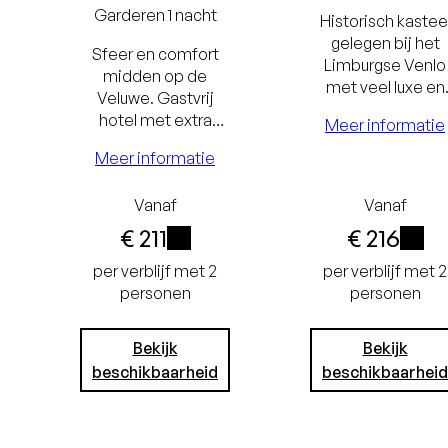
Garderen
1 nacht
Historisch kastee
gelegen bij het
Sfeer en comfort
Limburgse Venlo
midden op de
met veel luxe en
Veluwe. Gastvrij
comfort. Geniet v
hotel met extra
Meer informatie
de omgeving, ga
ruime hotelkamers,
heerlijk shoppen 
Meer informatie
Wellness Centre,
kom tot rust in he
Grand Café en
restaurant.
e
Laagste
Laags
Vanaf
Vanaf
restaurant. Direct
gelegen aan de
€ 211
€ 216
ntie
prijsgarantie
prijsgar
bossen.
i
i
Gratis
Grati
per verblijf met 2
per verblijf met 2
personen
personen
 tot
annuleren tot
annulere
oor
24 uur voor
24 uur 
Bekijk
Bekijk
beschikbaarheid
beschikbaarheid
st
aankomst
aanko
Geen
Gee