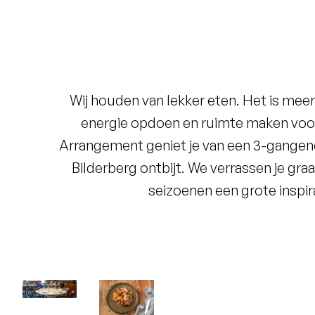
Laagste prijsgarantie
Gratis annuleren tot 24 uur voor
aankomst
Wij houden van lekker eten. Het is mee
Geen creditcard nodig, je betaalt
in het hotel
energie opdoen en ruimte maken voor
Arrangement geniet je van een 3-gangend
Bilderberg ontbijt. We verrassen je gr
seizoenen een grote inspir