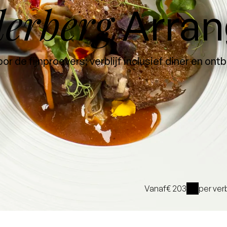
derberg
Arra
or de fijnproevers; verblijf inclusief diner en ontb
Vanaf
€ 203
per ver
i