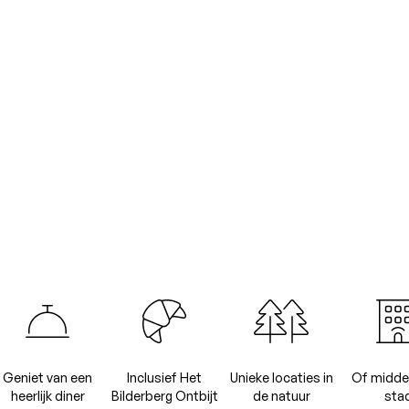
Geniet van een
Inclusief Het
Unieke locaties in
Of midde
heerlijk diner
Bilderberg Ontbijt
de natuur
sta