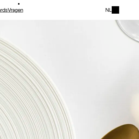
rds
Vragen
NL