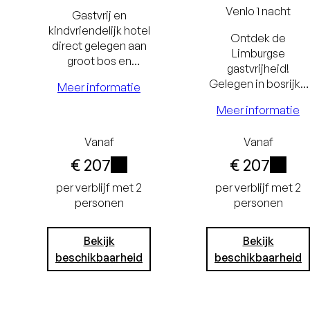
Venlo
1 nacht
Gastvrij en
kindvriendelijk hotel
Ontdek de
direct gelegen aan
Limburgse
groot bos en
gastvrijheid!
midden op de
Gelegen in bosrijke
Meer informatie
Veluwe. Met
omgeving bij Venlo
comfortabele
Meer informatie
en ideaal voor
kamers en
ontspanning of
speelkamer.
Laagste
Laagst
Vanaf
Vanaf
shoppen. Het hotel
heeft een
€ 207
€ 207
tie
prijsgarantie
prijsgara
zwembad.
i
i
Gratis
Gratis
per verblijf met 2
per verblijf met 2
personen
personen
tot
annuleren tot
annuleren
or
24 uur voor
24 uur v
Bekijk
Bekijk
beschikbaarheid
beschikbaarheid
t
aankomst
aankom
Geen
Geen