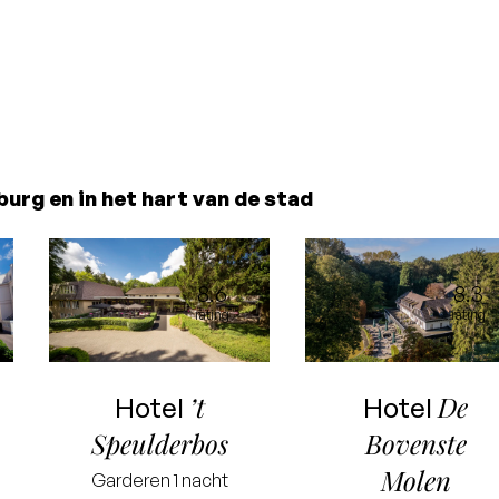
urg en in het hart van de stad
8.6
8.3
rating
rating
’t
De
Hotel
Hotel
Speulderbos
Bovenste
Molen
Garderen
1 nacht