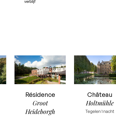
verblijf
8.8
8.9
rating
rating
Résidence
Château
Groot
Holtmühle
Heideborgh
Tegelen
1 nacht