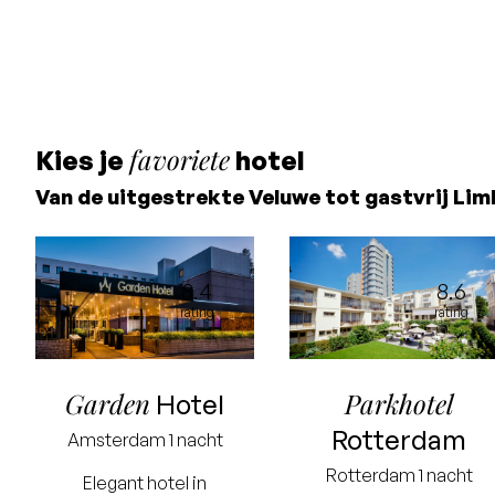
favoriete
Kies je
hotel
Van de uitgestrekte Veluwe tot gastvrij Limb
8.4
8.6
rating
rating
Garden
Parkhotel
Hotel
Rotterdam
Amsterdam
1 nacht
Rotterdam
1 nacht
Elegant hotel in