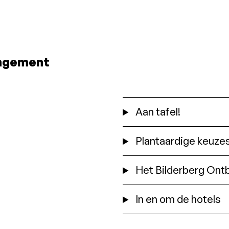
rd
creditcard
creditc
nodig, je
nodig, 
het
betaalt in het
betaalt in
hotel
hotel
ngement
Aan tafel!
Plantaardige keuze
Het Bilderberg Ontb
In en om de hotels