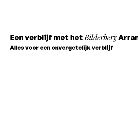
Geen
creditca
creditcard
nodig, je
nodig, je
betaalt in 
betaalt in het
hotel
Bilderberg
Een verblijf met het
Arra
hotel
Alles voor een onvergetelijk verblijf