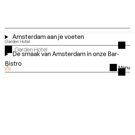
Amsterdam aan je voeten
Garden
Hotel
Garden Hotel
De smaak van Amsterdam in onze Bar-
Bistro
Menu
Vergaderen in het hart van Amsterdam
Speciaal
voor jou
Geliefde arrangementen voor Bilderberg
Garden Hotel