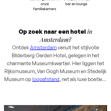
onze
bar en lounge
familiekamers
in
Op zoek naar een hotel
Amsterdam?
Ontdek
Amsterdam
vanuit het stijlvolle
Bilderberg Garden Hotel, gelegen in het
charmante Museumkwartier. Hier liggen het
Rijksmuseum, Van Gogh Museum en Stedelijk
Museum op
loopafstand
, net als luxe boetieks
en gezellige restaurants. Ook de Zuidas en de
RAI zijn eenvoudig bereikbaar. Na een dag in de
stad wacht een warm welkom in één van de 124
stijlvolle
kamers.
Een citytrip maken met het