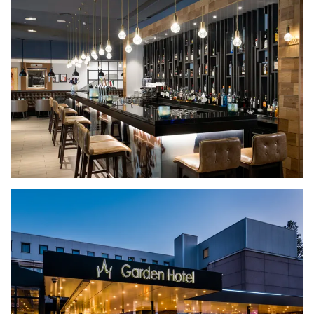
hele gezin? Kies dan voor één van de ruime
familiekamers of kamers met een tussendeur.
Geniet van een goed glas wijn en heerlijke
gerechten met een Amsterdamse twist in
onze
Bar-Bistro
waar onder meer de
beroemde frieten van Zuyd, ossenworst en
Old Amsterdam kaas op de kaart staan.
Zakelijke gasten
waarderen de kleinschalige
vergaderfaciliteiten, waar privacy en
persoonlijke service centraal staan.