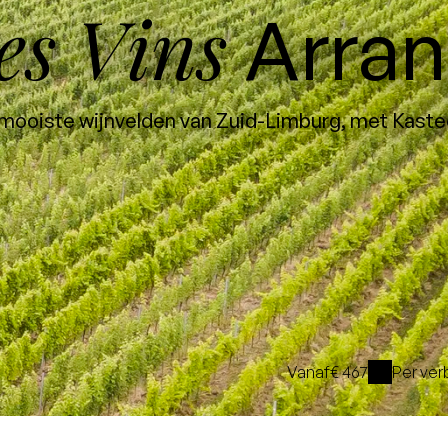
es Vins
Arra
mooiste wijnvelden van Zuid-Limburg, met Kastee
Vanaf
€ 467
Per ver
i