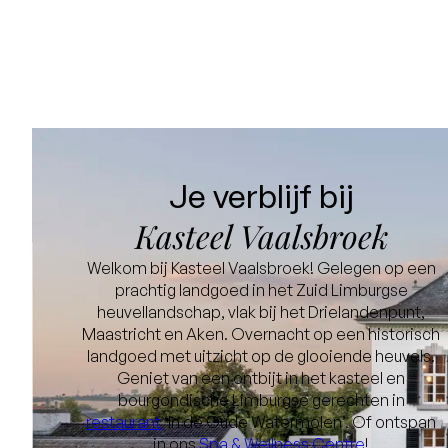
Je verblijf bij
Kasteel Vaalsbroek
Welkom bij Kasteel Vaalsbroek! Gelegen op een
prachtig landgoed in het Zuid Limburgse
heuvellandschap, vlak bij het Drielandenpunt,
Maastricht en Aken. Overnacht op een historisch
landgoed met uitzicht op de glooiende heuvels.
Geniet van een ontbijt in het kasteel en
bourgondische Limburgse gerechten in
restaurant
‘In de Oude Watermolen’. Of ontspan
in ons
Spa & Wellness Centre
!