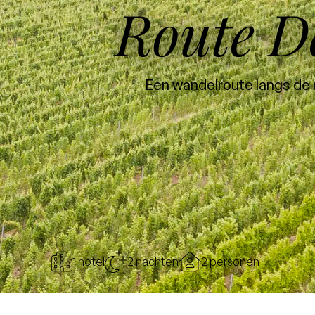
Route D
Een wandelroute langs de 
1 hotel
2 nachten
2 personen