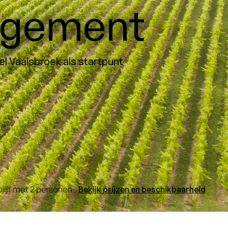
ngement
l Vaalsbroek als startpunt
blijf met 2 personen
Bekijk prijzen en beschikbaarheid