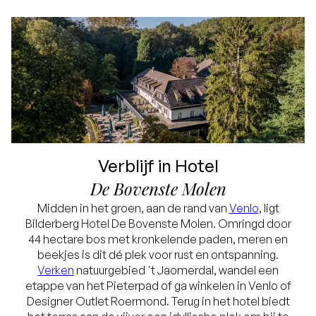
een fiets om Venlo en de groene omgeving te
ontdekken. Wandelen, ontspannen en opladen
– precies zoals het hoort!
Verblijf in Hotel
De Bovenste Molen
Midden in het groen, aan de rand van
Venlo
, ligt
Bilderberg Hotel De Bovenste Molen. Omringd door
44 hectare bos met kronkelende paden, meren en
beekjes is dit dé plek voor rust en ontspanning.
Verken
natuurgebied 't Jaomerdal, wandel een
etappe van het Pieterpad of ga winkelen in Venlo of
Designer Outlet Roermond. Terug in het hotel biedt