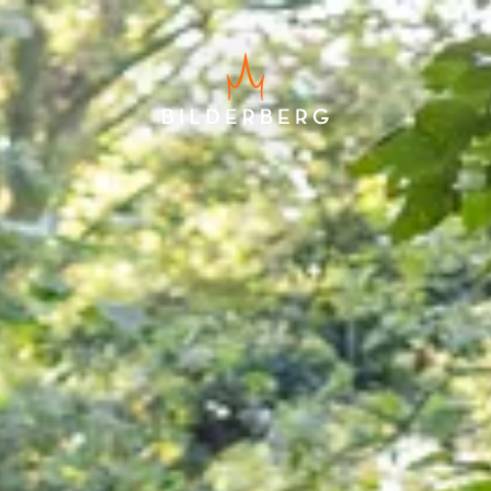
Laagste prijsgarantie
Exclusief toeristenbelasting
(€ 2,46) en service charge (€ 3,75)
Gratis annuleren tot 24 uur voor
aankomst
Geen creditcard nodig, je betaalt
in het hotel