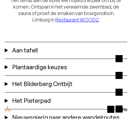
het terras aan de vijver een idyllische plek om bij te
komen. Ontspan in het verwarmde zwembad, de
sauna of proef de smaken van bourgondisch
Limburg in
Restaurant WOODZ
.
Aan tafel!
Plantaardige keuzes
Het Bilderberg Ontbijt
Het Pieterpad
Menu
Nieuwsgierig naar andere wandelroutes
in de omgeving?