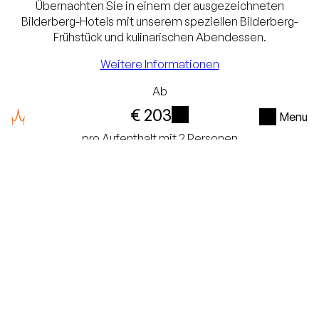
Übernachten Sie in einem der ausgezeichneten
Gratis stornieren bis 24
Bilderberg-Hotels mit unserem speziellen Bilderberg-
Frühstück und kulinarischen Abendessen.
Stunden im Voraus
Keine Kreditkarte
Weitere Informationen
erforderlich, Sie zahlen
Ab
€ 203
im Hotel
Menu
i
pro Aufenthalt mit 2 Personen
Verfügbarkeit prüfen
Alle Pakete anzeigen