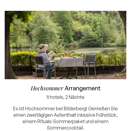
Hochsommer
Arrangement
Bestpreisgarantie
11 hotels, 2 Nächte
Exklusive
Es ist Hochsommer bei Bilderberg! Genießen Sie
einen zweitägigen Aufenthalt inklusive Frühstück,
Touristensteuer und
einem Rituals-Sommerpaket und einem
Servicegebühr
Sommercocktail.