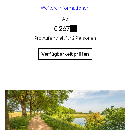
Kostenlose
Weitere Informationen
Stornierung bis 24
Ab
€ 267
Stunden vor Ankunft
i
Keine Kreditkarte
Pro Aufenthalt für 2 Personen
erforderlich, Sie
Verfügbarkeit prüfen
zahlen im Hotel