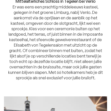
Mittelalterliches Schloss in Tegelen bei Venlo
Er was eens een prachtig middeleeuws kasteel,
gelegen in het groene Limburg, nabij Venlo. De
aankomst via de oprijlaan en de aanblik op het
kasteel, omgeven door de slotgracht, lijkt wel een
sprookje. Kies voor een ceremonie buiten op het
landgoed, het terras, of juist binnen in de imposante
kasteelhal, het sfeervolle gewelvenrestaurant of de
Elisabeth von Tegelensalon met uitzicht op de
gracht. Of combineer binnen met buiten, zodat het
lijkt alsof je op verschillende locaties bent terwijl je
toch echt op dezelfde locatie blijft. niet alleen jullie
overnachten in de bruissuite, maar ook jullie gasten
kunnen blijven slapen. Met 66 hotelkamers heb je dit
sprookje als snel exclusief voor jullie bruiloft.