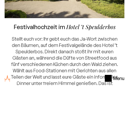
Hotel ’t Speulderbos
Festivalhochzeit im
Stellt euch vor: Ihr gebt euch das Ja-Wort zwischen
den Bäumen, auf dem Festivalgelände des Hotel ’t
Speulderbos. Direkt danach stoßt ihr mit euren
Gästen an, während die Düfte von Streetfood aus
fünf verschiedenen Küchen durch den Wald ziehen.
Wählt aus Food-Stationen mit Gerichten aus allen
Teilen der Welt und lasst eure Gäste ein informelles
Menu
Dinner unter freiem Himmel genießen. Das ist
Heiraten für Paare, die es anders machen wollen:
eine Zeremonie in der Natur, gefolgt von einem
fröhlichen Beisammensein unter den Bäumen. Eure
Festivalhochzeit, mitten im Wald, genau so, wie ihr
es euch wünscht.