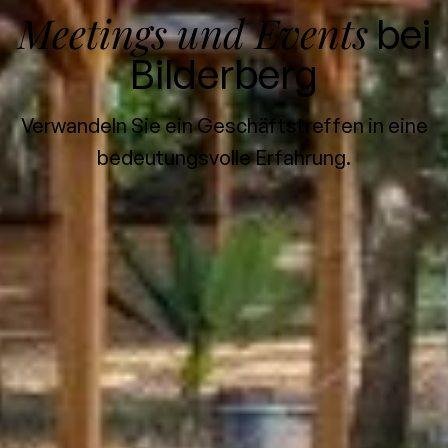
Meetings und Events
bei
Bilderberg
Verwandeln Sie ein Geschäftstreffen in eine
bedeutungsvolle Erfahrung.