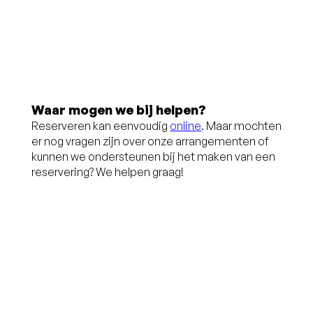
hotel
Bij een verblijf
van 3 nachten
ontvangt u
10% voordeel
Waar mogen we bij helpen?
Reserveren kan eenvoudig
online
. Maar mochten
Bij een verblijf
er nog vragen zijn over onze arrangementen of
kunnen we ondersteunen bij het maken van een
van 4 nachten
reservering? We helpen graag!
of meer
ontvangt u
15% voordeel