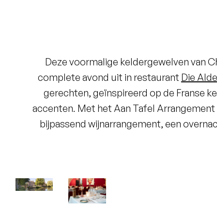
Laagste prijsgarantie
Gratis annuleren tot 24 uur voor
aankomst
Deze voormalige keldergewelven van Ch
Geen creditcard nodig, u betaalt
complete avond uit in restaurant
Die Alde
in het hotel
gerechten, geïnspireerd op de Franse 
accenten. Met het Aan Tafel Arrangement g
bijpassend wijnarrangement, een overnach