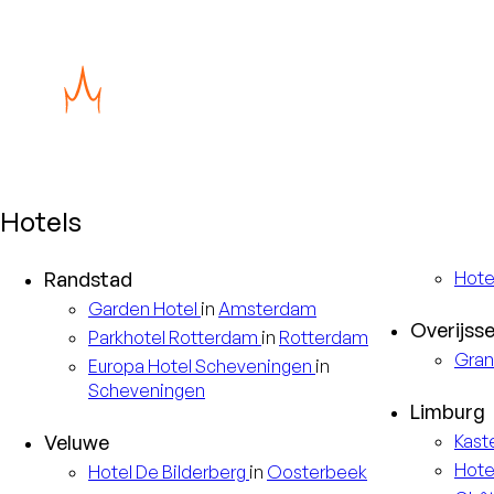
Hotels
Randstad
Hote
Garden
Hotel
in
Amsterdam
Overijsse
Parkhotel
Rotterdam
in
Rotterdam
Gran
Europa
Hotel Scheveningen
in
Scheveningen
Limburg
Veluwe
Kast
Hote
Hotel
De Bilderberg
in
Oosterbeek