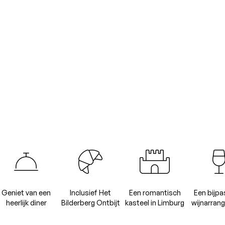
Geniet van een
Inclusief Het
Een romantisch
Een bijp
heerlijk diner
Bilderberg Ontbijt
kasteel in Limburg
wijnarran