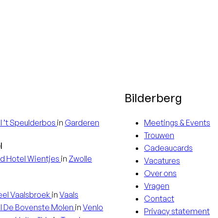
Bilderberg
l
’t Speulderbos
in
Garderen
Meetings & Events
Trouwen
l
Cadeaucards
d Hotel
Wientjes
in
Zwolle
Vacatures
Over ons
Vragen
eel
Vaalsbroek
in
Vaals
Contact
l
De Bovenste Molen
in
Venlo
Privacy statement