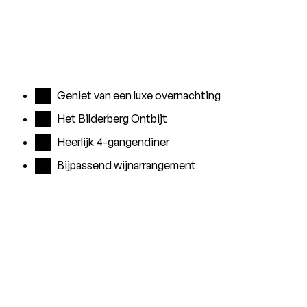
Geniet van een luxe overnachting
Het Bilderberg Ontbijt
Heerlijk 4-gangendiner
Bijpassend wijnarrangement