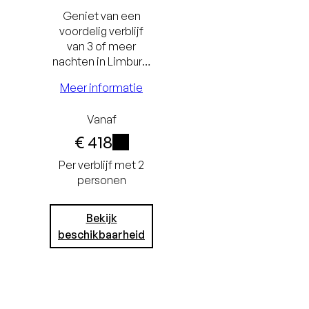
Geniet van een
voordelig verblijf
van 3 of meer
nachten in Limburg.
Laagste
Hoe langer het
Meer informatie
tie
prijsgarantie
verblijf, hoe groter
het voordeel.
Gratis
Vanaf
€ 418
tot
annuleren tot
i
Per verblijf met 2
or
24 uur voor
personen
t
aankomst
Geen
Bekijk
beschikbaarheid
rd
creditcard
e
nodig, u
het
betaalt in het