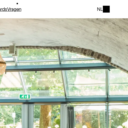
rds
Vragen
NL