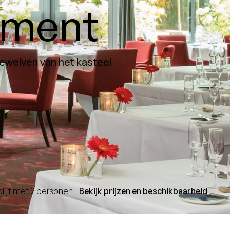
ement
ewelven van het kasteel
blijf met 2 personen
Bekijk prijzen en beschikbaarheid