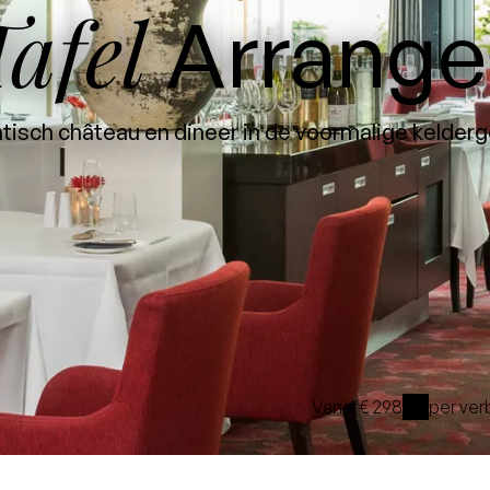
afel
Arrang
tisch château en dineer in de voormalige kelderg
Vanaf
€ 298
per ver
i