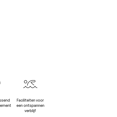
assend
Faciliteiten voor
gement
een ontspannen
verblijf