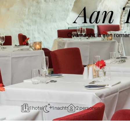
Aan T
Overnacht in een roman
1 hotel
1 nacht
2 personen