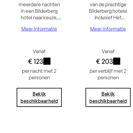
meerdere nachten
van de prachtige
in een Bilderberg
Bilderberg hotels!
hotel naar keuze,
Inclusief Het
Laagste
inclusief Het
Bilderberg Ontbijt
Meer informatie
Meer informatie
prijsgarantie
Laagste
Bilderberg Ontbijt.
en een culinair diner.
Gratis
prijsgaran
annuleren tot
Gratis
Vanaf
Vanaf
€ 123
€ 203
24 uur voor
annuleren 
i
i
per nacht met 2
per verblijf met 2
aankomst
24 uur vo
personen
personen
Geen
aankoms
creditcard
Geen
Bekijk
Bekijk
beschikbaarheid
beschikbaarheid
nodig, u
creditca
betaalt in het
nodig, j
hotel
betaalt in 