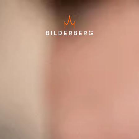
Laagste prijsgarantie
Gratis annuleren tot 24 uur voor
aankomst
Geen creditcard nodig, u betaalt
in het hotel