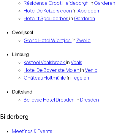
Résidence
Groot Heideborgh
in
Garderen
Hotel
De Keizerskroon
in
Apeldoorn
Hotel
’t Speulderbos
in
Garderen
Overijssel
Grand Hotel
Wientjes
in
Zwolle
Limburg
Kasteel
Vaalsbroek
in
Vaals
Hotel
De Bovenste Molen
in
Venlo
Château
Holtmühle
in
Tegelen
Duitsland
Bellevue Hotel
Dresden
in
Dresden
Bilderberg
Meetings & Events