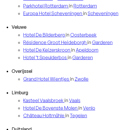
Parkhotel
Rotterdam
in
Rotterdam
Europa
Hotel Scheveningen
in
Scheveningen
Veluwe
Hotel
De Bilderberg
in
Oosterbeek
Résidence
Groot Heideborgh
in
Garderen
Hotel
De Keizerskroon
in
Apeldoorn
Hotel
’t Speulderbos
in
Garderen
Overijssel
Grand Hotel
Wientjes
in
Zwolle
Limburg
Kasteel
Vaalsbroek
in
Vaals
Hotel
De Bovenste Molen
in
Venlo
Château
Holtmühle
in
Tegelen
Duitsland