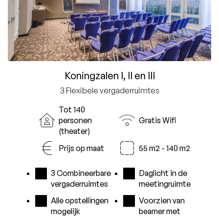
Koningzalen I, II en III
3 Flexibele vergaderruimtes
Tot 140
personen
Gratis Wifi
(theater)
Prijs op maat
55 m2 - 140 m2
3 Combineerbare
Daglicht in de
vergaderruimtes
meetingruimte
Alle opstellingen
Voorzien van
mogelijk
beamer met