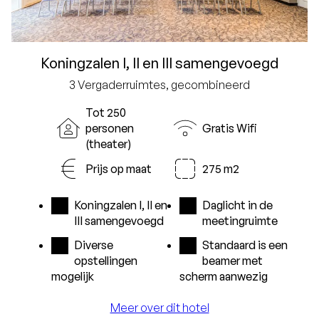
Koningzalen I, II en III samengevoegd
3 Vergaderruimtes, gecombineerd
Tot 250
personen
Gratis Wifi
(theater)
Prijs op maat
275 m2
Koningzalen I, II en
Daglicht in de
III samengevoegd
meetingruimte
Diverse
Standaard is een
opstellingen
beamer met
mogelijk
scherm aanwezig
Meer over dit hotel