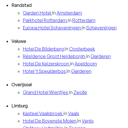
Randstad
Garden
Hotel
in
Amsterdam
Parkhotel
Rotterdam
in
Rotterdam
Europa
Hotel Scheveningen
in
Scheveningen
Veluwe
Hotel
De Bilderberg
in
Oosterbeek
Résidence
Groot Heideborgh
in
Garderen
Hotel
De Keizerskroon
in
Apeldoorn
Hotel
’t Speulderbos
in
Garderen
Overijssel
Grand Hotel
Wientjes
in
Zwolle
Limburg
Kasteel
Vaalsbroek
in
Vaals
Hotel
De Bovenste Molen
in
Venlo