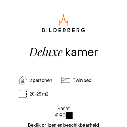
Deluxe
kamer
2 personen
Twin bed
20-25 m2
Vanaf
€ 90
i
Bekijk prijzen en beschikbaarheid