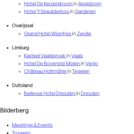
Hotel
De Keizerskroon
in
Apeldoorn
Hotel
’t Speulderbos
in
Garderen
Overijssel
Grand Hotel
Wientjes
in
Zwolle
Limburg
Kasteel
Vaalsbroek
in
Vaals
Hotel
De Bovenste Molen
in
Venlo
Château
Holtmühle
in
Tegelen
Duitsland
Bellevue Hotel
Dresden
in
Dresden
Bilderberg
Meetings & Events
Trouwen