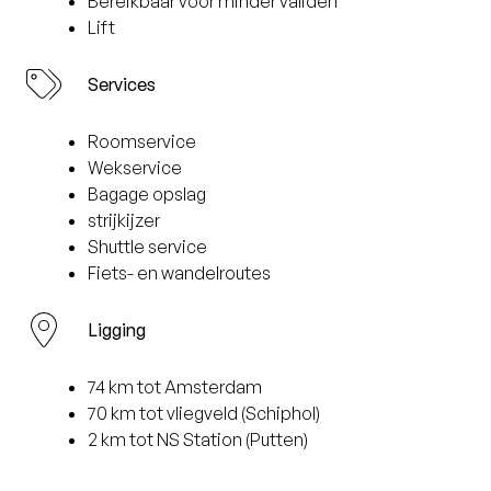
Bereikbaar voor minder validen
Lift
Services
Roomservice
Wekservice
Bagage opslag
strijkijzer
Shuttle service
Fiets- en wandelroutes
Ligging
74 km tot Amsterdam
70 km tot vliegveld (Schiphol)
2 km tot NS Station (Putten)