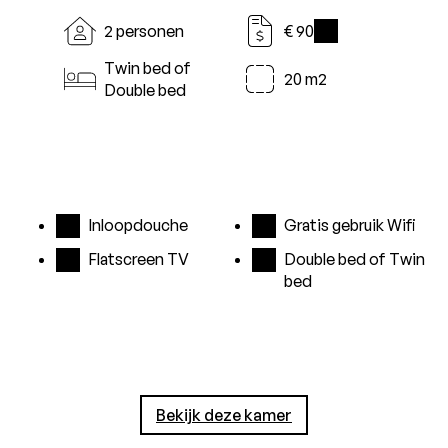
2 personen
€ 90
i
Twin bed of
20 m2
Double bed
Inloopdouche
Gratis gebruik Wifi
Flatscreen TV
Double bed of Twin
bed
Bekijk deze kamer