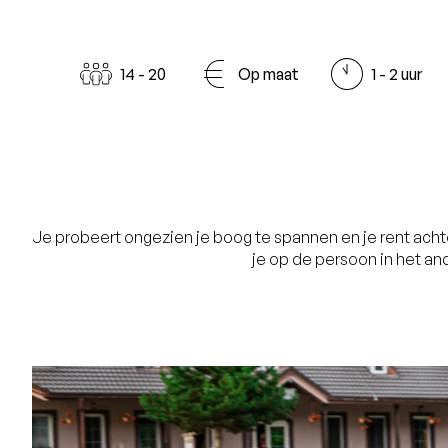
14 - 20
Op maat
1 - 2 uur
Je probeert ongezien je boog te spannen en je rent achte
je op de persoon in het an