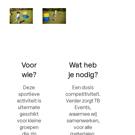
Voor
Wat heb
wie?
je nodig?
Deze
Een dosis
sportieve
competitiviteit.
activiteit is
Verder zorgt TB
uitermate
Events,
geschikt
waarmee wij
voor kleine
samenwerken,
groepen
voor alle
die zin
materialen.