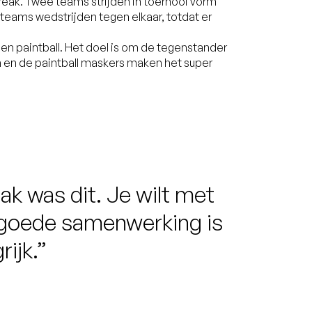
reak. Twee teams strijden in toernooi vorm
n teams wedstrijden tegen elkaar, totdat er
en paintball. Het doel is om de tegenstander
en en de paintball maskers maken het super
k was dit. Je wilt met
 goede samenwerking is
rijk.”