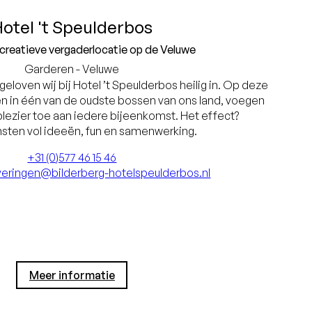
otel 't Speulderbos
creatieve vergaderlocatie op de Veluwe
Garderen - Veluwe
geloven wij bij Hotel ’t Speulderbos heilig in. Op deze
en in één van de oudste bossen van ons land, voegen
 plezier toe aan iedere bijeenkomst. Het effect?
sten vol ideeën, fun en samenwerking.
+31 (0)577 46 15 46
eringen@bilderberg-hotelspeulderbos.nl
Meer informatie