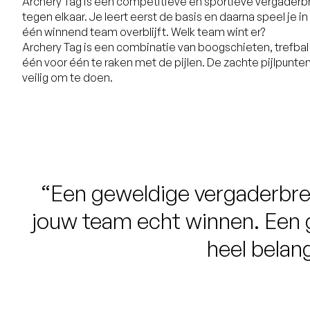
Archery Tag is een competitieve en sportieve vergaderb
tegen elkaar. Je leert eerst de basis en daarna speel je i
één winnend team overblijft. Welk team wint er?
Archery Tag is een combinatie van boogschieten, trefbal 
één voor één te raken met de pijlen. De zachte pijlpunt
veilig om te doen.
“Een geweldige vergaderbrea
jouw team echt winnen. Een
heel belang