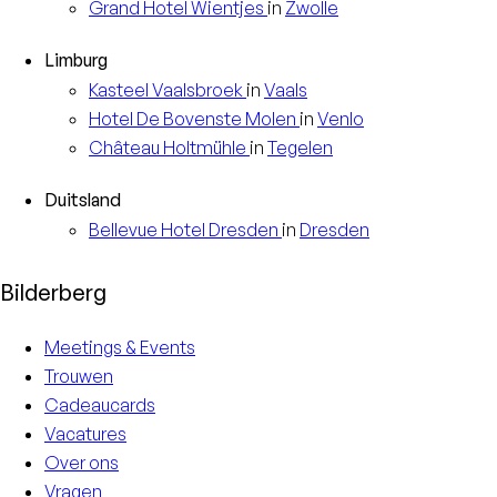
Grand Hotel
Wientjes
in
Zwolle
Limburg
Kasteel
Vaalsbroek
in
Vaals
Hotel
De Bovenste Molen
in
Venlo
Château
Holtmühle
in
Tegelen
Duitsland
Bellevue Hotel
Dresden
in
Dresden
Bilderberg
Meetings & Events
Trouwen
Cadeaucards
Vacatures
Over ons
Vragen