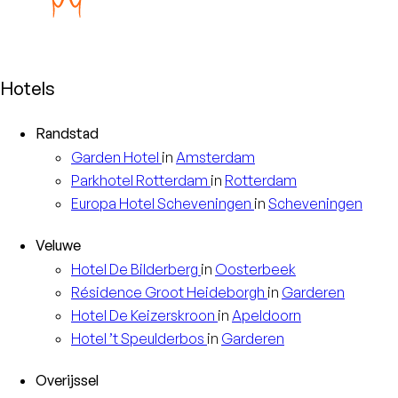
Hotels
Randstad
Garden
Hotel
in
Amsterdam
Parkhotel
Rotterdam
in
Rotterdam
Europa
Hotel Scheveningen
in
Scheveningen
Veluwe
Hotel
De Bilderberg
in
Oosterbeek
Résidence
Groot Heideborgh
in
Garderen
Hotel
De Keizerskroon
in
Apeldoorn
Hotel
’t Speulderbos
in
Garderen
Overijssel