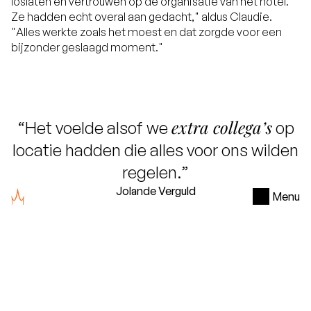
loslaten en vertrouwen op de organisatie van het hotel.
Ze hadden echt overal aan gedacht," aldus Claudie.
"Alles werkte zoals het moest en dat zorgde voor een
bijzonder geslaagd moment."
extra collega’s
“Het voelde alsof we
op
locatie hadden die alles voor ons wilden
regelen.”
Jolande Verguld
Menu
Overzicht
de kleine dingen
Het zijn
Na de speech volgt een smaakvol diner en een
feestavond die door de collega’s als onvergetelijk werd
ervaren. De persoonlijke en onverdeelde aandacht van
het hotel maakte ook hier weer het verschil. "Het waren