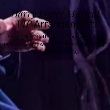
Harry Potter Musical
VIP
Arrangement
Beleef Harry Potter en het Vervloekte Kind
inclusief entreekaarten, overnachting, ontbijt
en heel veel extra's