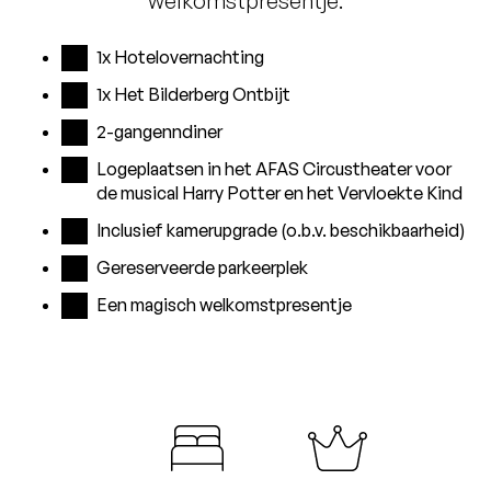
welkomstpresentje.
1x Hotelovernachting
1x Het Bilderberg Ontbijt
2-gangenndiner
Logeplaatsen in het AFAS Circustheater voor
de musical Harry Potter en het Vervloekte Kind
Inclusief kamerupgrade (o.b.v. beschikbaarheid)
Gereserveerde parkeerplek
Een magisch welkomstpresentje