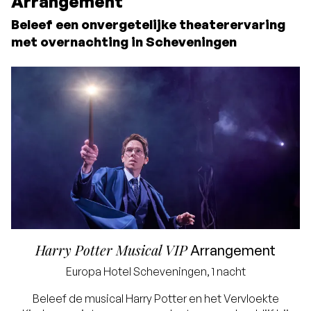
Arrangement
Beleef een onvergetelijke theaterervaring
met overnachting in Scheveningen
Logeplaatsen voor de
musical
Harry Potter
Harry Potter Musical VIP
Arrangement
en het Vervloekte
Europa
Hotel Scheveningen, 1 nacht
Kind
Beleef de musical Harry Potter en het Vervloekte