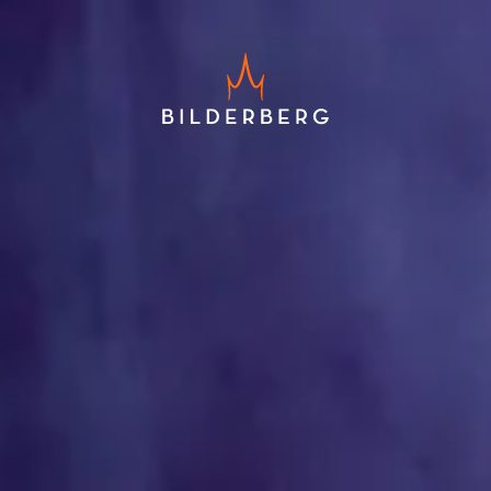
Logeplaatsen voor de musical
Harry Potter en het Vervloekte
Kind
Kamerupgrade (o.b.v.
beschikbaarheid)
Het Bilderberg Ontbijt
Een smaakvol 2-gangendiner
Gereserveerde parkeerplek
Magisch welkomstpresentje op
de kamer
Laagste prijsgarantie
Exclusief toeristenbelasting
(€ 6,20) en service charge (€ 3,75)
Gratis annuleren tot 7 dagen voor