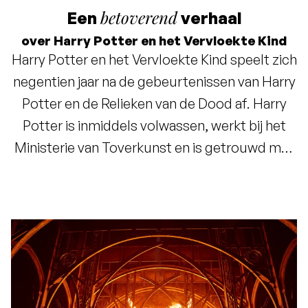
betoverend
Een
verhaal
Exclusief
over Harry Potter en het Vervloekte Kind
toeristenbelasting
Harry Potter en het Vervloekte Kind
speelt zich
(€ 6,20) en service
negentien jaar na de gebeurtenissen van
Harry
charge (€ 3,75)
Potter en de Relieken van de Dood
af. Harry
Gratis annuleren tot 7
Potter is inmiddels volwassen, werkt bij het
dagen voor aankomst
Ministerie van Toverkunst en is getrouwd met
Ginny Wemel. Samen hebben ze drie kinderen:
James, Albus en Lily.