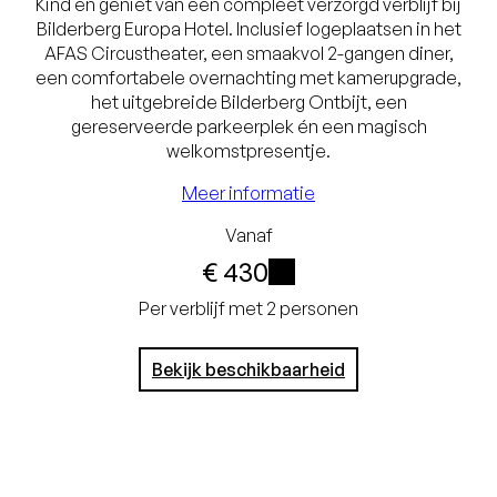
Kind en geniet van een compleet verzorgd verblijf bij
Kamerupgrade (o.b.v.
Bilderberg Europa Hotel. Inclusief logeplaatsen in het
beschikbaarheid)
AFAS Circustheater, een smaakvol 2-gangen diner,
een comfortabele overnachting met kamerupgrade,
Het Bilderberg
het uitgebreide Bilderberg Ontbijt, een
gereserveerde parkeerplek én een magisch
Ontbijt
welkomstpresentje.
Een smaakvol 2-
Meer informatie
gangendiner
Vanaf
Gereserveerde
€ 430
parkeerplek
i
Per verblijf met 2 personen
Magisch
welkomstpresentje
Bekijk beschikbaarheid
op de kamer
Laagste prijsgarantie