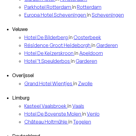
Parkhotel
Rotterdam
in
Rotterdam
Europa
Hotel Scheveningen
in
Scheveningen
Veluwe
Hotel
De Bilderberg
in
Oosterbeek
Résidence
Groot Heideborgh
in
Garderen
Hotel
De Keizerskroon
in
Apeldoorn
Hotel
’t Speulderbos
in
Garderen
Overijssel
Grand Hotel
Wientjes
in
Zwolle
Limburg
Kasteel
Vaalsbroek
in
Vaals
Hotel
De Bovenste Molen
in
Venlo
Château
Holtmühle
in
Tegelen