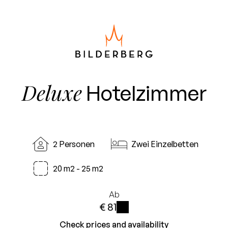
Deluxe
Hotelzimmer
2 Personen
Zwei Einzelbetten
20 m2 - 25 m2
Ab
€ 81
i
Check prices and availability