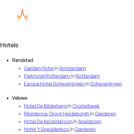
Hotels
Randstad
Garden
Hotel
in
Amsterdam
Parkhotel
Rotterdam
in
Rotterdam
Europa
Hotel Scheveningen
in
Scheveningen
Veluwe
Hotel
De Bilderberg
in
Oosterbeek
Résidence
Groot Heideborgh
in
Garderen
Hotel
De Keizerskroon
in
Apeldoorn
Hotel
’t Speulderbos
in
Garderen