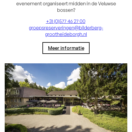
evenement organiseert midden in de Veluwse
bossen?
+31 (0)577 46 27 00
groepsreserveringen@bilderberg-
grootheideborgh.nl
Meer informatie