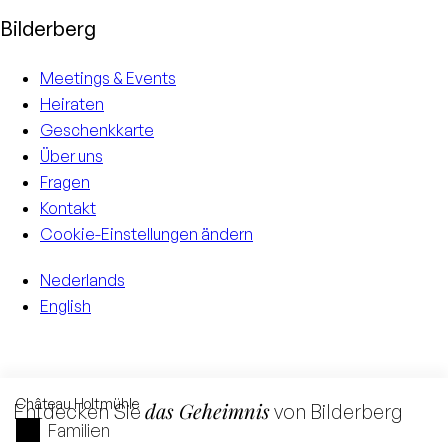
Bilderberg
Meetings & Events
Heiraten
Geschenkkarte
Über uns
Fragen
Kontakt
Cookie-Einstellungen ändern
Nederlands
English
Château
Holtmühle
das Geheimnis
Entdecken Sie
von Bilderberg
Familien