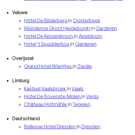
Veluwe
Hotel
De Bilderberg
in
Oosterbeek
Résidence
Groot Heideborgh
in
Garderen
Hotel
De Keizerskroon
in
Apeldoorn
Hotel
’t Speulderbos
in
Garderen
Overijssel
Grand Hotel
Wientjes
in
Zwolle
Limburg
Kasteel
Vaalsbroek
in
Vaals
Hotel
De Bovenste Molen
in
Venlo
Château
Holtmühle
in
Tegelen
Deutschland
Bellevue Hotel
Dresden
in
Dresden