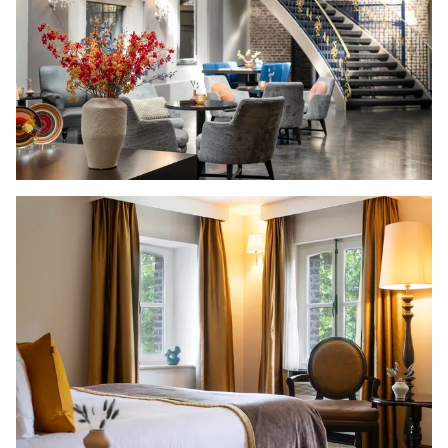
und entspannen Sie in einem der stilvollen
Hotelzimmer
. Für
(geschäftliche) Gruppen
kann das Château sogar exklusiv gebucht
werden – ein unvergessliches Erlebnis ganz für
Sie allein!