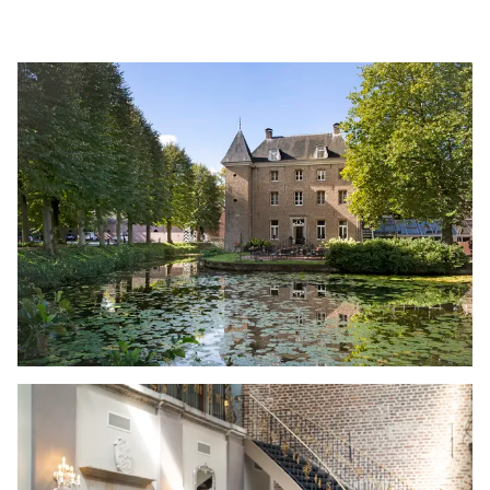
Spazieren Sie durch das Maas-Tal, besuchen
Sie die Schlossgärten von Arcen, erkunden Sie
Venlo oder gehen Sie im Designer Outlet
Roermond shoppen. Schlendern Sie über das
Anwesen, entdecken Sie den Schloss- und
Kräutergarten, genießen Sie anschließend ein
Getränk auf der Terrasse mit Blick auf den
Burggraben oder nehmen Sie ein
erfrischendes Bad im Pool. Am Abend bieten
die historischen Gewölbekeller des Schlosses
die perfekte Kulisse für ein genussvolles
Dinner im
Restaurant Die Alde Heerlickheijt
.
Lassen Sie den Tag mit einem Drink an der Bar
in der imposanten Schloss-Halle ausklingen